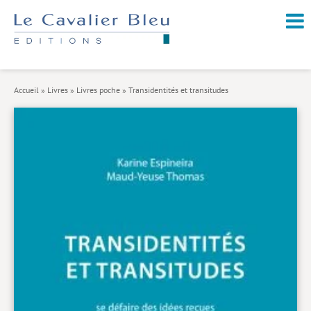
NOUVEAUTÉS / À PARAÎTRE
À PROPOS
Accueil
»
Livres
»
Livres poche
»
Transidentités et transitudes
CATALOGUE
Arts et culture
Économie et société
Géopolitique
Histoire
Nature et environnement
Religions
Santé et médecine
Sciences