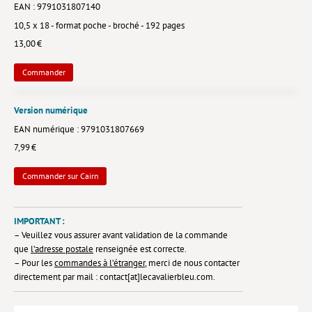
EAN : 9791031807140
Lieux de…
10,5 x 18 - format poche - broché - 192 pages
13,00 €
MiMed
Commander
Mobilisations
MythO !
Version numérique
Actes de colloque
EAN numérique : 9791031807669
7,99 €
>> Cavalier poche <<
Commander sur Cairn
>> Livres numériques <<
AUTEURS
IMPORTANT :
PARTENARIATS
– Veuillez vous assurer avant validation de la commande
que
l’adresse postale
renseignée est correcte.
CORPORATE
– Pour les
commandes à l’étranger
, merci de nous contacter
directement par mail : contact[at]lecavalierbleu.com.
Idées reçues – Corporate
Livres blancs