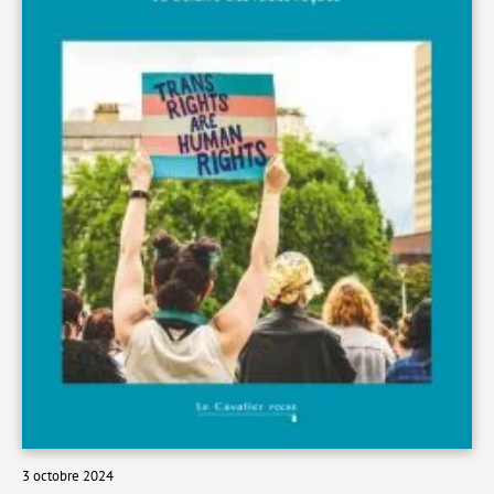
Livres poche
Index général des titres
>> Livres numériques <<
COLLECTIONS
Comment je suis devenu
Convergences
eDDen
Espèces
Figure[s] de…
Géopolitique de…
Idées Reçues
3 octobre 2024
Libertés plurielles