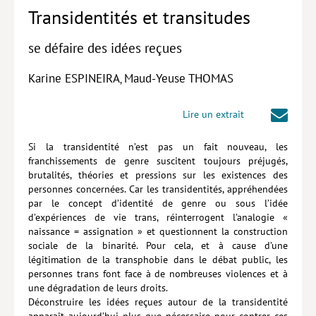
Transidentités et transitudes
Hors collection
se défaire des idées reçues
CONTACT
NEWSLETTER
Karine ESPINEIRA
Maud-Yeuse THOMAS
,
POLITIQUE DE CONFIDENTIALITÉ
Lire un extrait
MENTIONS LÉGALES
Si la transidentité n’est pas un fait nouveau, les
POLITIQUE RELATIVE AUX COOKIES
franchissements de genre suscitent toujours préjugés,
brutalités, théories et pressions sur les existences des
personnes concernées. Car les transidentités, appréhendées
par le concept d’identité de genre ou sous l’idée
d’expériences de vie trans, réinterrogent l’analogie «
naissance = assignation » et questionnent la construction
sociale de la binarité. Pour cela, et à cause d’une
légitimation de la transphobie dans le débat public, les
personnes trans font face à de nombreuses violences et à
une dégradation de leurs droits.
Déconstruire les idées reçues autour de la transidentité
apparaît aujourd’hui plus que nécessaire pour contrer ces