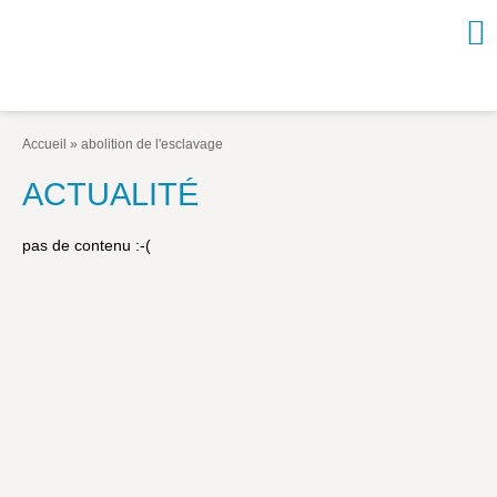
NOUVEAUTÉS / À PARAÎTRE
À PROPOS
Accueil
»
abolition de l'esclavage
CATALOGUE
ACTUALITÉ
Arts et culture
pas de contenu :-(
Économie et société
Géopolitique
Histoire
Nature et environnement
Religions
Santé et médecine
Sciences