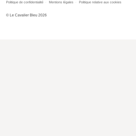
Politique de confidentialité
Mentions légales
Politique relative aux cookies
Lieux de…
© Le Cavalier Bleu 2026
MiMed
Mobilisations
MythO !
Actes de colloque
>> Cavalier poche <<
>> Livres numériques <<
AUTEURS
PARTENARIATS
CORPORATE
Idées reçues – Corporate
Livres blancs