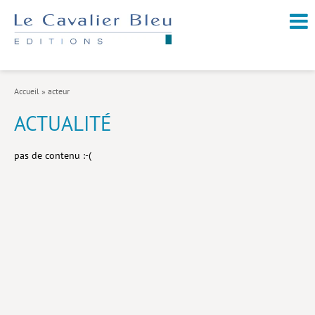
NOUVEAUTÉS / À PARAÎTRE
À PROPOS
Accueil
»
acteur
CATALOGUE
ACTUALITÉ
Arts et culture
pas de contenu :-(
Économie et société
Géopolitique
Histoire
Nature et environnement
Religions
Santé et médecine
Sciences