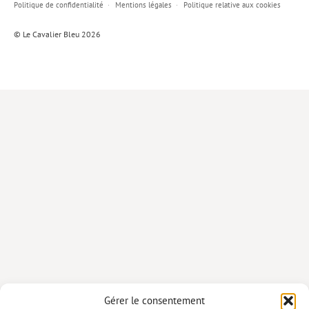
Politique de confidentialité
Mentions légales
Politique relative aux cookies
Lieux de…
© Le Cavalier Bleu 2026
MiMed
Mobilisations
MythO !
Actes de colloque
>> Cavalier poche <<
>> Livres numériques <<
AUTEURS
PARTENARIATS
CORPORATE
Idées reçues – Corporate
Gérer le consentement
Livres blancs