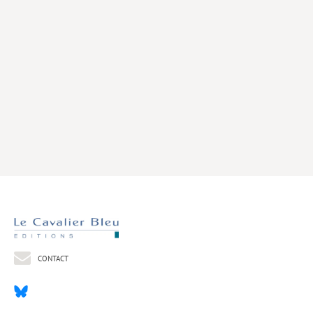
Livres poche
Index général des titres
>> Livres numériques <<
COLLECTIONS
Comment je suis devenu
Convergences
eDDen
Espèces
Figure[s] de…
Géopolitique de…
CONTACT
Idées Reçues
Libertés plurielles