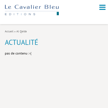
NOUVEAUTÉS / À PARAÎTRE
À PROPOS
Accueil
»
Al Qaïda
CATALOGUE
ACTUALITÉ
Arts et culture
pas de contenu :-(
Économie et société
Géopolitique
Histoire
Nature et environnement
Religions
Santé et médecine
Sciences