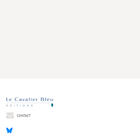
Livres poche
Index général des titres
>> Livres numériques <<
COLLECTIONS
Comment je suis devenu
Convergences
eDDen
Espèces
Figure[s] de…
Géopolitique de…
CONTACT
Idées Reçues
Libertés plurielles