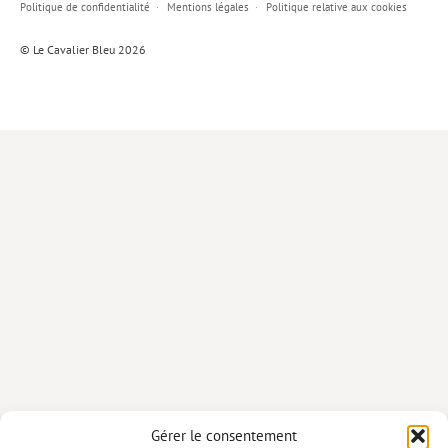
Politique de confidentialité
Mentions légales
Politique relative aux cookies
Lieux de…
© Le Cavalier Bleu 2026
MiMed
Mobilisations
MythO !
Actes de colloque
>> Cavalier poche <<
>> Livres numériques <<
AUTEURS
PARTENARIATS
CORPORATE
Idées reçues – Corporate
Gérer le consentement
Livres blancs