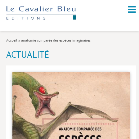
NOUVEAUTÉS / À PARAÎTRE
À PROPOS
Accueil
»
anatomie comparée des espèces imaginaires
CATALOGUE
ACTUALITÉ
Arts et culture
Économie et société
Géopolitique
Histoire
Nature et environnement
Religions
Santé et médecine
Sciences