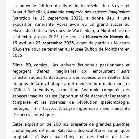
La nouvelle édition du livre de Jean-Sébastien Steyer et
Lieux de…
Arnaud Rafaelian,
Anatomie comparée des espèces imaginaires
(parution le 15 septembre 2022), a donné lieu à une
MiMed
exposition itinérante. Après avoir eu un grand succès au
Musée du château des ducs de Wurtemberg à Montbéliard de
Mobilisations
septembre à mars 2023, elle sera au
Museum de Nantes du
15 avril au 25 septembre 2023
, avant de partir au Museum
MythO !
d’Auxerre pour se terminer au Musée Buffon de Montbard en
2025.
Actes de colloque
Films, BD, comics… les univers fictionnels passionnent et
>> Cavalier poche <<
regorgent d’êtres imaginaires qui empruntent leurs
caractéristiques fantastiques à des espèces bien réelles. Des
>> Livres numériques <<
dragons de la mythologie à notre voisin Totoro, du monstre
d’Alien à la Vouivre, l’exposition Anatomie comparée des
AUTEURS
espèces imaginaires est l’opportunité de découvrir l’anatomie
PARTENARIATS
comparée et les sciences de l’évolution (paléontologie,
biologie, …) à travers l’analyse rigoureuse mais amusante
CORPORATE
d’espèces fantastiques.
Cette exposition de 200 m2 présente de grandes planches
Idées reçues – Corporate
anatomiques d’Arnaud Rafaelian, des sculptures volumiques
originales réalisées par Ophys et des textes de Jean-
Livres blancs