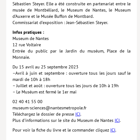
Sébastien Steyer. Elle a été construite en partenariat entre le
Hors collection
musée de Montbéliard, le Museum de Nantes, le Museum
d’Auxerre et le Musée Buffon de Montbard.
CONTACT
Commissariat d’exposition : Jean-Sébastien Steyer.
NEWSLETTER
Infos pratiques :
Museum de Nantes
POLITIQUE DE CONFIDENTIALITÉ
12 rue Voltaire
Entrée du public par le Jardin du muséum, Place de la
MENTIONS LÉGALES
Monnaie.
POLITIQUE RELATIVE AUX COOKIES
Du 15 avril au 25 septembre 2023
–Avril à juin et septembre : ouverture tous les jours sauf le
mardi de 10h à 18h
– Juillet et août : ouverture tous les jours de 10h à 19h
– Le Muséum est fermé le 1er mai
02 40 41 55 00
museum-sciences@nantesmetropole.fr
Téléchargez le dossier de presse
ICI
.
Plus d’informations sur le site du Museum de Nantes
ICI
.
Pour voir la fiche du livre et le commander cliquez
ICI
.