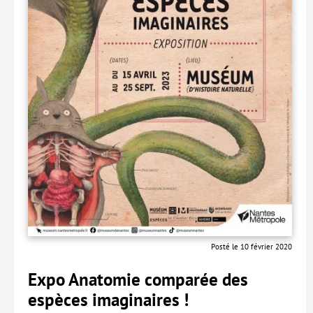
Livres poche
Index général des titres
>> Livres numériques <<
COLLECTIONS
Comment je suis devenu
Convergences
eDDen
Espèces
Figure[s] de…
Posté le 10 février 2020
Géopolitique de…
Expo Anatomie comparée des
Idées Reçues
espèces imaginaires !
Libertés plurielles