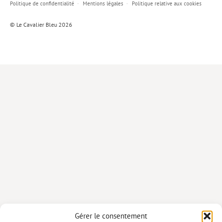
Politique de confidentialité
Mentions légales
Politique relative aux cookies
Lieux de…
© Le Cavalier Bleu 2026
MiMed
Mobilisations
MythO !
Actes de colloque
>> Cavalier poche <<
>> Livres numériques <<
AUTEURS
PARTENARIATS
CORPORATE
Idées reçues – Corporate
Gérer le consentement
Livres blancs