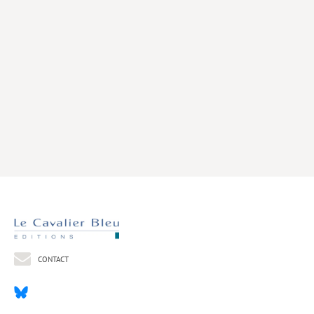
Livres poche
Index général des titres
>> Livres numériques <<
COLLECTIONS
Comment je suis devenu
Convergences
eDDen
Espèces
Figure[s] de…
Géopolitique de…
CONTACT
Idées Reçues
Libertés plurielles