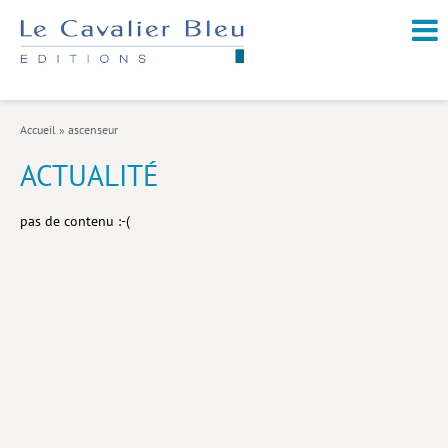
NOUVEAUTÉS / À PARAÎTRE
À PROPOS
Accueil
»
ascenseur
CATALOGUE
ACTUALITÉ
Arts et culture
pas de contenu :-(
Économie et société
Géopolitique
Histoire
Nature et environnement
Religions
Santé et médecine
Sciences