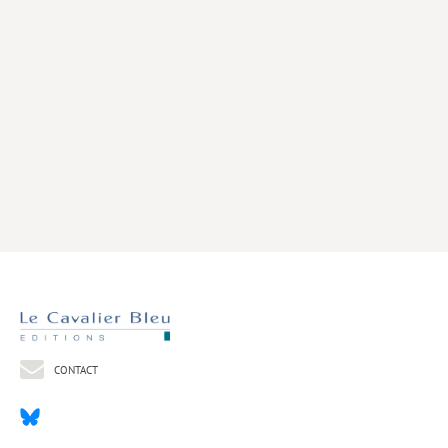
Livres poche
Index général des titres
>> Livres numériques <<
COLLECTIONS
Comment je suis devenu
Convergences
eDDen
Espèces
Figure[s] de…
Géopolitique de…
CONTACT
Idées Reçues
Libertés plurielles