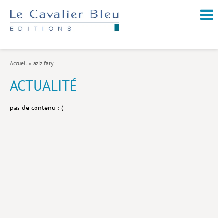
NOUVEAUTÉS / À PARAÎTRE
À PROPOS
Accueil
»
aziz faty
CATALOGUE
ACTUALITÉ
Arts et culture
pas de contenu :-(
Économie et société
Géopolitique
Histoire
Nature et environnement
Religions
Santé et médecine
Sciences