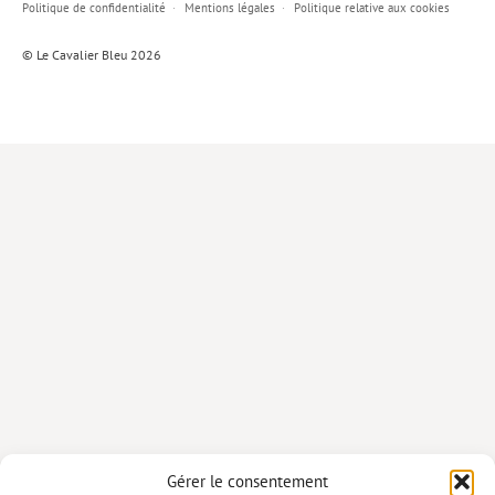
Politique de confidentialité
Mentions légales
Politique relative aux cookies
Lieux de…
© Le Cavalier Bleu 2026
MiMed
Mobilisations
MythO !
Actes de colloque
>> Cavalier poche <<
>> Livres numériques <<
AUTEURS
PARTENARIATS
CORPORATE
Idées reçues – Corporate
Gérer le consentement
Livres blancs