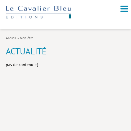
NOUVEAUTÉS / À PARAÎTRE
À PROPOS
Accueil
»
bien-être
CATALOGUE
ACTUALITÉ
Arts et culture
pas de contenu :-(
Économie et société
Géopolitique
Histoire
Nature et environnement
Religions
Santé et médecine
Sciences