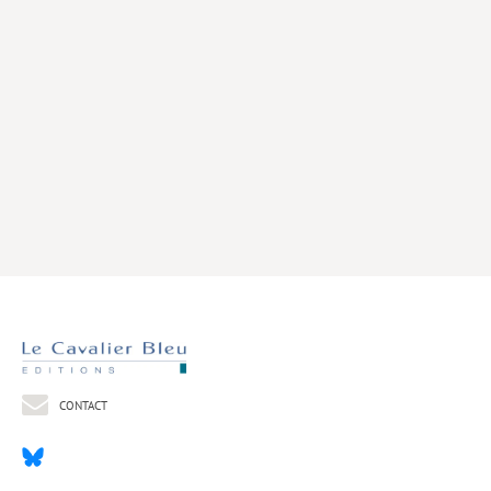
Livres poche
Index général des titres
>> Livres numériques <<
COLLECTIONS
Comment je suis devenu
Convergences
eDDen
Espèces
Figure[s] de…
Géopolitique de…
CONTACT
Idées Reçues
Libertés plurielles