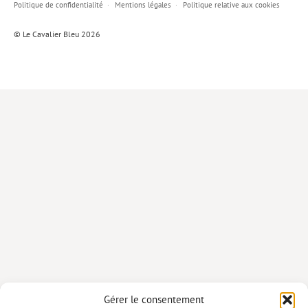
Politique de confidentialité
Mentions légales
Politique relative aux cookies
Lieux de…
© Le Cavalier Bleu 2026
MiMed
Mobilisations
MythO !
Actes de colloque
>> Cavalier poche <<
>> Livres numériques <<
AUTEURS
PARTENARIATS
CORPORATE
Idées reçues – Corporate
Gérer le consentement
Livres blancs