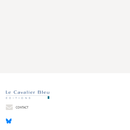
Livres poche
Index général des titres
>> Livres numériques <<
COLLECTIONS
Comment je suis devenu
Convergences
eDDen
Espèces
Figure[s] de…
Géopolitique de…
CONTACT
Idées Reçues
Libertés plurielles