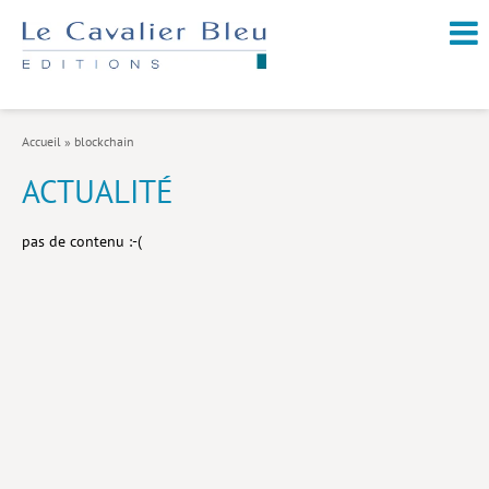
NOUVEAUTÉS / À PARAÎTRE
À PROPOS
Accueil
»
blockchain
CATALOGUE
ACTUALITÉ
Arts et culture
pas de contenu :-(
Économie et société
Géopolitique
Histoire
Nature et environnement
Religions
Santé et médecine
Sciences