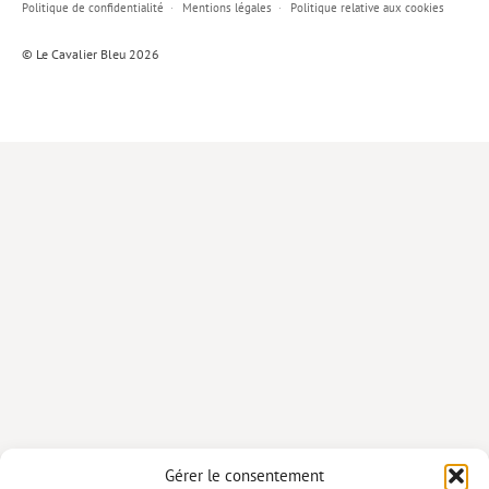
Politique de confidentialité
Mentions légales
Politique relative aux cookies
Lieux de…
© Le Cavalier Bleu 2026
MiMed
Mobilisations
MythO !
Actes de colloque
>> Cavalier poche <<
>> Livres numériques <<
AUTEURS
PARTENARIATS
CORPORATE
Idées reçues – Corporate
Gérer le consentement
Livres blancs