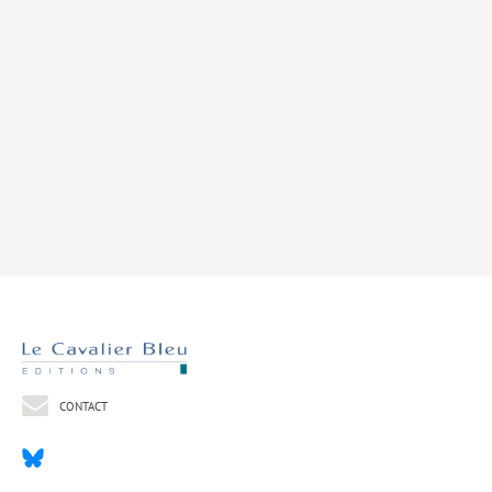
Livres poche
Index général des titres
>> Livres numériques <<
COLLECTIONS
Comment je suis devenu
Convergences
eDDen
Espèces
Figure[s] de…
Géopolitique de…
CONTACT
Idées Reçues
Libertés plurielles