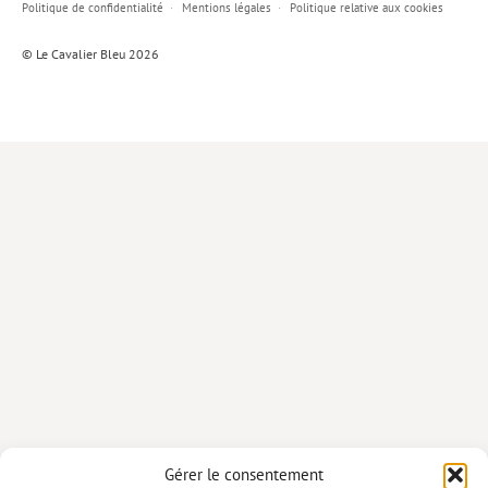
Politique de confidentialité
Mentions légales
Politique relative aux cookies
Lieux de…
© Le Cavalier Bleu 2026
MiMed
Mobilisations
MythO !
Actes de colloque
>> Cavalier poche <<
>> Livres numériques <<
AUTEURS
PARTENARIATS
CORPORATE
Idées reçues – Corporate
Gérer le consentement
Livres blancs