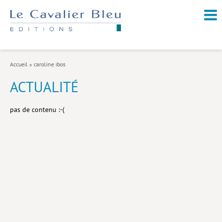
NOUVEAUTÉS / À PARAÎTRE
À PROPOS
Accueil
»
caroline ibos
CATALOGUE
ACTUALITÉ
Arts et culture
pas de contenu :-(
Économie et société
Géopolitique
Histoire
Nature et environnement
Religions
Santé et médecine
Sciences