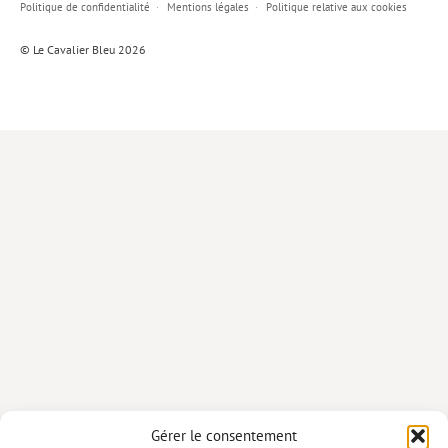
Politique de confidentialité
Mentions légales
Politique relative aux cookies
Lieux de…
© Le Cavalier Bleu 2026
MiMed
Mobilisations
MythO !
Actes de colloque
>> Cavalier poche <<
>> Livres numériques <<
AUTEURS
PARTENARIATS
CORPORATE
Idées reçues – Corporate
Gérer le consentement
Livres blancs