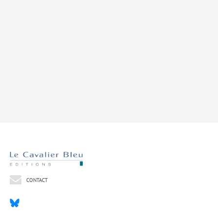
Livres poche
Index général des titres
>> Livres numériques <<
COLLECTIONS
Comment je suis devenu
Convergences
eDDen
Espèces
Figure[s] de…
Géopolitique de…
CONTACT
Idées Reçues
Libertés plurielles