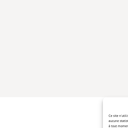
Ce site n'uti
aucune statis
à tout momen
Politique de 