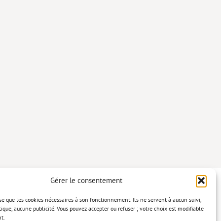
Gérer le consentement
lise que les cookies nécessaires à son fonctionnement. Ils ne servent à aucun suivi,
tique, aucune publicité. Vous pouvez accepter ou refuser ; votre choix est modifiable
t.
confidentialité
Mentions légales
Politique relative aux cookies