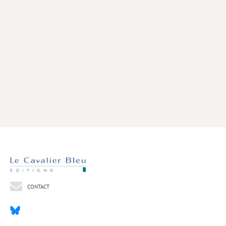
Livres poche
Index général des titres
>> Livres numériques <<
COLLECTIONS
Comment je suis devenu
Convergences
eDDen
Espèces
Figure[s] de…
Géopolitique de…
CONTACT
Idées Reçues
Libertés plurielles