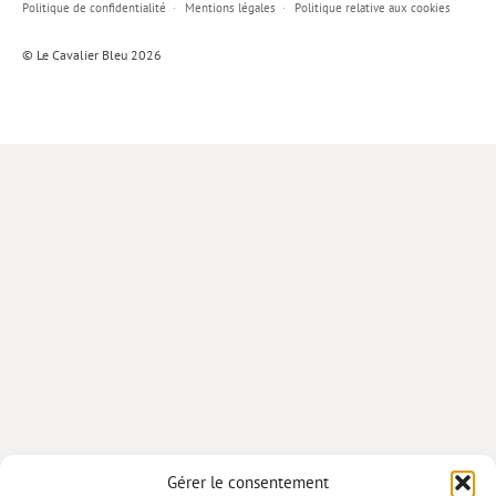
Politique de confidentialité
Mentions légales
Politique relative aux cookies
Lieux de…
© Le Cavalier Bleu 2026
MiMed
Mobilisations
MythO !
Actes de colloque
>> Cavalier poche <<
>> Livres numériques <<
AUTEURS
PARTENARIATS
CORPORATE
Idées reçues – Corporate
Gérer le consentement
Livres blancs