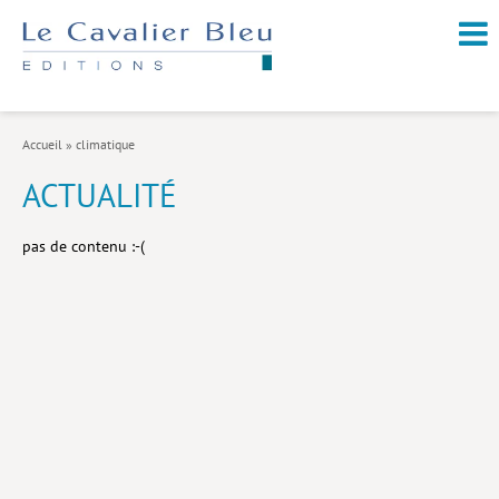
NOUVEAUTÉS / À PARAÎTRE
À PROPOS
Accueil
»
climatique
CATALOGUE
ACTUALITÉ
Arts et culture
pas de contenu :-(
Économie et société
Géopolitique
Histoire
Nature et environnement
Religions
Santé et médecine
Sciences