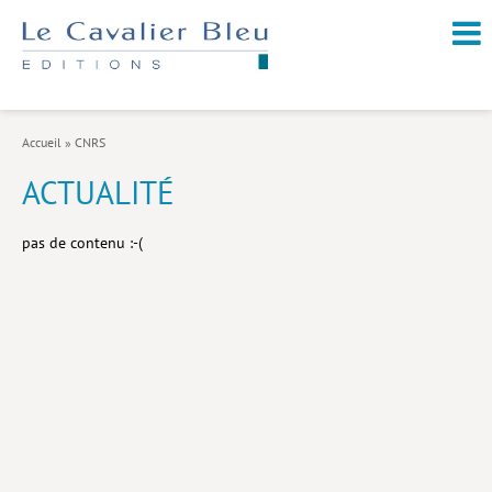
NOUVEAUTÉS / À PARAÎTRE
À PROPOS
Accueil
»
CNRS
CATALOGUE
ACTUALITÉ
Arts et culture
pas de contenu :-(
Économie et société
Géopolitique
Histoire
Nature et environnement
Religions
Santé et médecine
Sciences