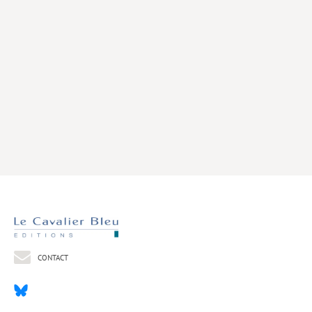
Livres poche
Index général des titres
>> Livres numériques <<
COLLECTIONS
Comment je suis devenu
Convergences
eDDen
Espèces
Figure[s] de…
Géopolitique de…
CONTACT
Idées Reçues
Libertés plurielles