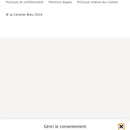
Politique de confidentialité
Mentions légales
Politique relative aux cookies
Lieux de…
© Le Cavalier Bleu 2026
MiMed
Mobilisations
MythO !
Actes de colloque
>> Cavalier poche <<
>> Livres numériques <<
AUTEURS
PARTENARIATS
CORPORATE
Idées reçues – Corporate
Gérer le consentement
Livres blancs