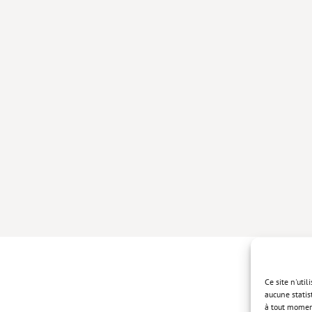
Ce site n'uti
aucune statis
à tout momen
Politique de 