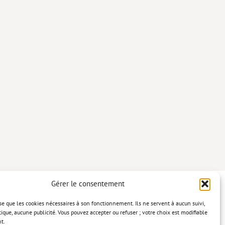
Gérer le consentement
lise que les cookies nécessaires à son fonctionnement. Ils ne servent à aucun suivi,
tique, aucune publicité. Vous pouvez accepter ou refuser ; votre choix est modifiable
t.
confidentialité
Mentions légales
Politique relative aux cookies