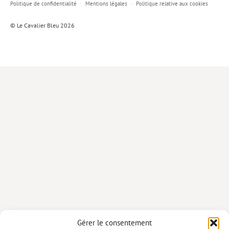
Politique de confidentialité
Mentions légales
Politique relative aux cookies
Lieux de…
© Le Cavalier Bleu 2026
MiMed
Mobilisations
MythO !
Actes de colloque
>> Cavalier poche <<
>> Livres numériques <<
AUTEURS
PARTENARIATS
CORPORATE
Idées reçues – Corporate
Gérer le consentement
Livres blancs