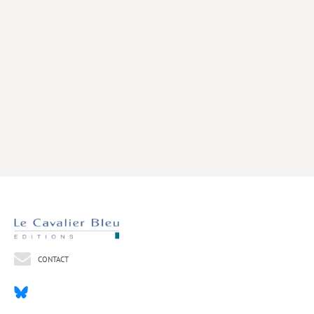
Livres poche
Index général des titres
>> Livres numériques <<
COLLECTIONS
Comment je suis devenu
Convergences
eDDen
Espèces
Figure[s] de…
Géopolitique de…
CONTACT
Idées Reçues
Libertés plurielles