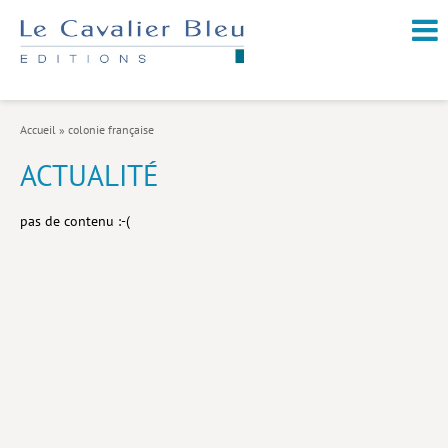
NOUVEAUTÉS / À PARAÎTRE
À PROPOS
Accueil
»
colonie française
CATALOGUE
ACTUALITÉ
Arts et culture
pas de contenu :-(
Économie et société
Géopolitique
Histoire
Nature et environnement
Religions
Santé et médecine
Sciences