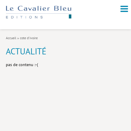
NOUVEAUTÉS / À PARAÎTRE
À PROPOS
Accueil
»
cote d'ivoire
CATALOGUE
ACTUALITÉ
Arts et culture
pas de contenu :-(
Économie et société
Géopolitique
Histoire
Nature et environnement
Religions
Santé et médecine
Sciences