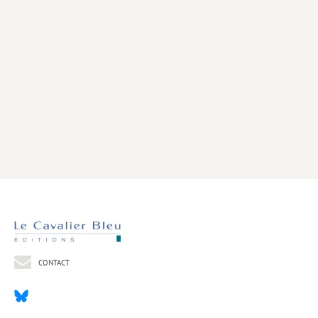
Livres poche
Index général des titres
>> Livres numériques <<
COLLECTIONS
Comment je suis devenu
Convergences
eDDen
Espèces
Figure[s] de…
Géopolitique de…
CONTACT
Idées Reçues
Libertés plurielles