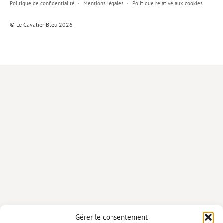
Politique de confidentialité
Mentions légales
Politique relative aux cookies
Lieux de…
© Le Cavalier Bleu 2026
MiMed
Mobilisations
MythO !
Actes de colloque
>> Cavalier poche <<
>> Livres numériques <<
AUTEURS
PARTENARIATS
CORPORATE
Idées reçues – Corporate
Gérer le consentement
Livres blancs