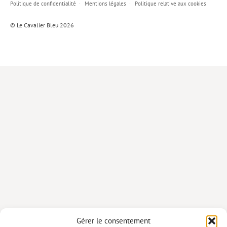
Politique de confidentialité
Mentions légales
Politique relative aux cookies
Lieux de…
© Le Cavalier Bleu 2026
MiMed
Mobilisations
MythO !
Actes de colloque
>> Cavalier poche <<
>> Livres numériques <<
AUTEURS
PARTENARIATS
CORPORATE
Idées reçues – Corporate
Gérer le consentement
Livres blancs