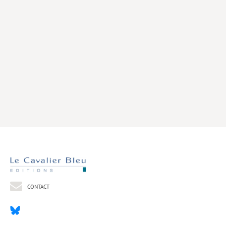
Livres poche
Index général des titres
>> Livres numériques <<
COLLECTIONS
Comment je suis devenu
Convergences
eDDen
Espèces
Figure[s] de…
Géopolitique de…
CONTACT
Idées Reçues
Libertés plurielles