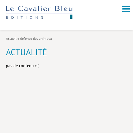
NOUVEAUTÉS / À PARAÎTRE
À PROPOS
Accueil
»
défense des animaux
CATALOGUE
ACTUALITÉ
Arts et culture
pas de contenu :-(
Économie et société
Géopolitique
Histoire
Nature et environnement
Religions
Santé et médecine
Sciences