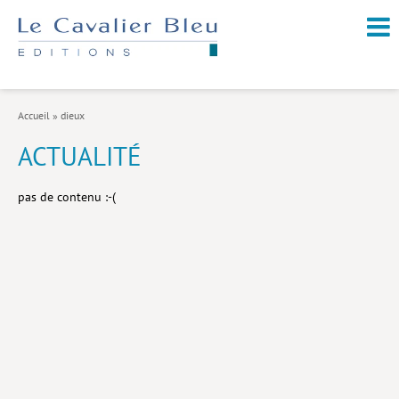
NOUVEAUTÉS / À PARAÎTRE
À PROPOS
Accueil
»
dieux
CATALOGUE
ACTUALITÉ
Arts et culture
pas de contenu :-(
Économie et société
Géopolitique
Histoire
Nature et environnement
Religions
Santé et médecine
Sciences