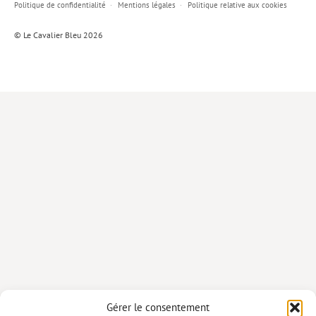
Politique de confidentialité
Mentions légales
Politique relative aux cookies
Lieux de…
© Le Cavalier Bleu 2026
MiMed
Mobilisations
MythO !
Actes de colloque
>> Cavalier poche <<
>> Livres numériques <<
AUTEURS
PARTENARIATS
CORPORATE
Idées reçues – Corporate
Gérer le consentement
Livres blancs