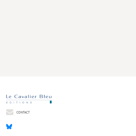
Livres poche
Index général des titres
>> Livres numériques <<
COLLECTIONS
Comment je suis devenu
Convergences
eDDen
Espèces
Figure[s] de…
Géopolitique de…
CONTACT
Idées Reçues
Libertés plurielles