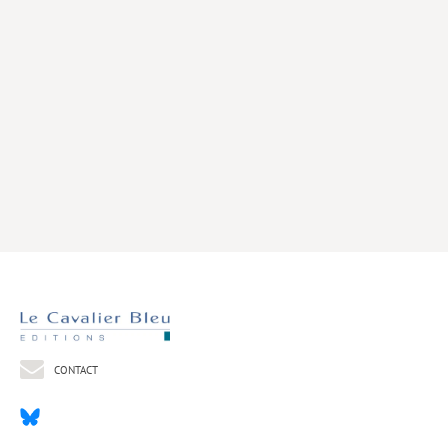
Livres poche
Index général des titres
>> Livres numériques <<
COLLECTIONS
Comment je suis devenu
Convergences
eDDen
Espèces
Figure[s] de…
Géopolitique de…
CONTACT
Idées Reçues
Libertés plurielles