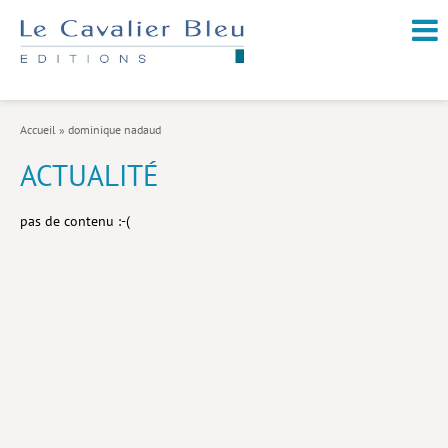
NOUVEAUTÉS / À PARAÎTRE
À PROPOS
Accueil
»
dominique nadaud
CATALOGUE
ACTUALITÉ
Arts et culture
pas de contenu :-(
Économie et société
Géopolitique
Histoire
Nature et environnement
Religions
Santé et médecine
Sciences