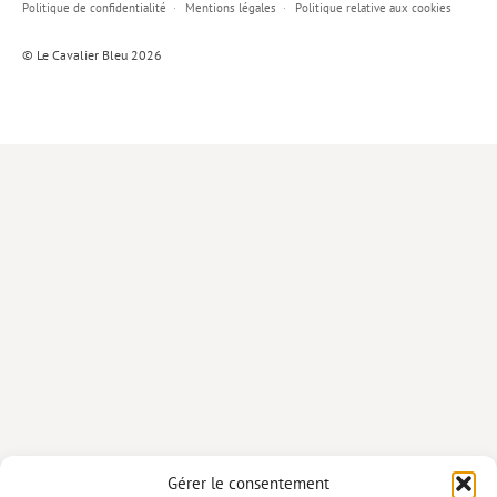
Politique de confidentialité
Mentions légales
Politique relative aux cookies
Lieux de…
© Le Cavalier Bleu 2026
MiMed
Mobilisations
MythO !
Actes de colloque
>> Cavalier poche <<
>> Livres numériques <<
AUTEURS
PARTENARIATS
CORPORATE
Idées reçues – Corporate
Gérer le consentement
Livres blancs