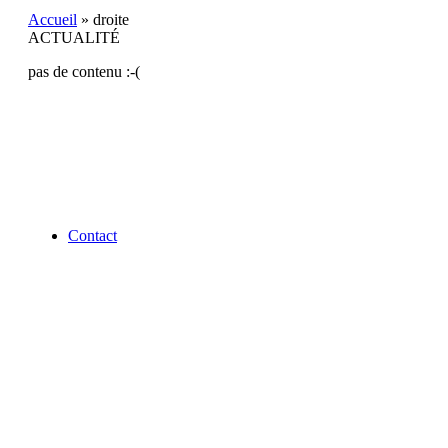
livre,
Accueil
»
droite
un
ACTUALITÉ
auteur
pas de contenu :-(
Contact