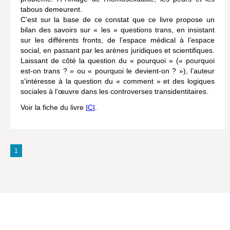
tabous demeurent.
Hors collection
C’est sur la base de ce constat que ce livre propose un
bilan des savoirs sur « les » questions trans, en insistant
CONTACT
sur les différents fronts, de l’espace médical à l’espace
social, en passant par les arènes juridiques et scientifiques.
NEWSLETTER
Laissant de côté la question du « pourquoi » (« pourquoi
est-on trans ? » ou « pourquoi le devient-on ? »), l’auteur
POLITIQUE DE CONFIDENTIALITÉ
s’intéresse à la question du « comment » et des logiques
MENTIONS LÉGALES
sociales à l’œuvre dans les controverses transidentitaires.
Voir la fiche du livre
ICI
.
POLITIQUE RELATIVE AUX COOKIES
1