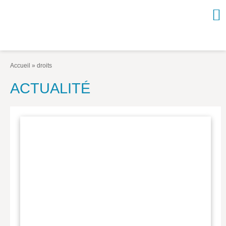
NOUVEAUTÉS / À PARAÎTRE
À PROPOS
Accueil
»
droits
CATALOGUE
ACTUALITÉ
Arts et culture
Économie et société
Géopolitique
Histoire
Nature et environnement
Religions
Santé et médecine
Sciences