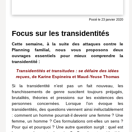
Livres poche
Posté le 23 janvier 2020
Index général des titres
Focus sur les transidentités
>> Livres numériques <<
COLLECTIONS
Cette semaine, à la suite des attaques contre le
Planning familial, nous vous proposons deux
Comment je suis devenu
ouvrages essentiels pour mieux comprendre la
transidentité :
Convergences
Transidentités et transitudes : se défaire des idées
eDDen
reçues
, de Karine Espineira et Maud-Yeuse Thomas
Si la transidentité n’est pas un fait nouveau, les
Espèces
franchissements de genre suscitent toujours préjugés,
brutalités, théories et pressions sur les existences des
Figure[s] de…
personnes concernées. Lorsque l’on évoque les
Géopolitique de…
transidentités, des questions viennent ainsi inéluctablement
: comment un homme pourrait-il devenir une femme ? Une
Idées Reçues
femme, un homme ? Ces formulations ont-elles un sens ?
Pour qui et pourquoi ? Une autre question surgit : quel est
Libertés plurielles