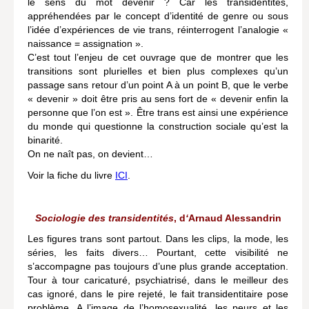
le sens du mot devenir ? Car les transidentités,
appréhendées par le concept d’identité de genre ou sous
Lieux de…
l’idée d’expériences de vie trans, réinterrogent l’analogie «
naissance = assignation ».
MiMed
C’est tout l’enjeu de cet ouvrage que de montrer que les
transitions sont plurielles et bien plus complexes qu’un
Mobilisations
passage sans retour d’un point A à un point B, que le verbe
« devenir » doit être pris au sens fort de « devenir enfin la
MythO !
personne que l’on est ». Être trans est ainsi une expérience
Actes de colloque
du monde qui questionne la construction sociale qu’est la
binarité.
>> Cavalier poche <<
On ne naît pas, on devient…
Voir la fiche du livre
ICI
.
>> Livres numériques <<
AUTEURS
Sociologie des transidentités
, d
‘
Arnaud Alessandrin
PARTENARIATS
Les figures trans sont partout. Dans les clips, la mode, les
CORPORATE
séries, les faits divers… Pourtant, cette visibilité ne
s’accompagne pas toujours d’une plus grande acceptation.
Idées reçues – Corporate
Tour à tour caricaturé, psychiatrisé, dans le meilleur des
cas ignoré, dans le pire rejeté, le fait transidentitaire pose
Livres blancs
problème. A l’image de l’homosexualité, les peurs et les