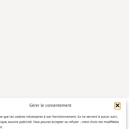
Gérer le consentement
lise que les cookies nécessaires à son fonctionnement. Ils ne servent à aucun suivi,
tique, aucune publicité. Vous pouvez accepter ou refuser ; votre choix est modifiable
t.
confidentialité
Mentions légales
Politique relative aux cookies