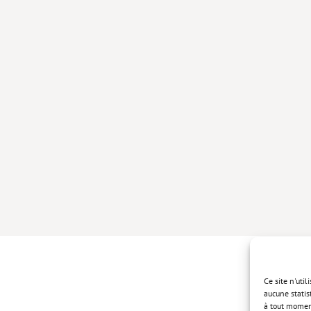
Ce site n'uti
aucune statis
à tout momen
Politique de 