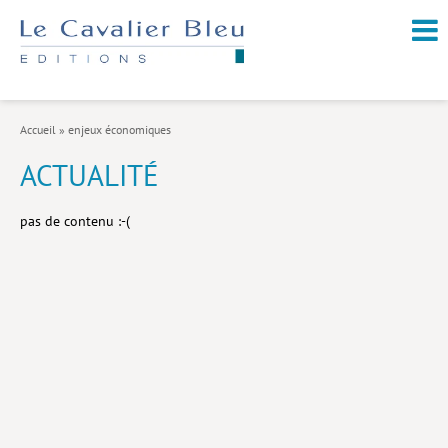
NOUVEAUTÉS / À PARAÎTRE
À PROPOS
Accueil
»
enjeux économiques
CATALOGUE
ACTUALITÉ
Arts et culture
pas de contenu :-(
Économie et société
Géopolitique
Histoire
Nature et environnement
Religions
Santé et médecine
Sciences