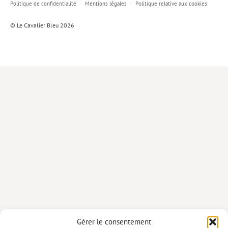
Politique de confidentialité
Mentions légales
Politique relative aux cookies
Lieux de…
© Le Cavalier Bleu 2026
MiMed
Mobilisations
MythO !
Actes de colloque
>> Cavalier poche <<
>> Livres numériques <<
AUTEURS
PARTENARIATS
CORPORATE
Idées reçues – Corporate
Gérer le consentement
Livres blancs