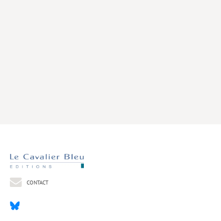
Livres poche
Index général des titres
>> Livres numériques <<
COLLECTIONS
Comment je suis devenu
Convergences
eDDen
Espèces
Figure[s] de…
Géopolitique de…
CONTACT
Idées Reçues
Libertés plurielles