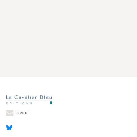
Livres poche
Index général des titres
>> Livres numériques <<
COLLECTIONS
Comment je suis devenu
Convergences
eDDen
Espèces
Figure[s] de…
Géopolitique de…
CONTACT
Idées Reçues
Libertés plurielles