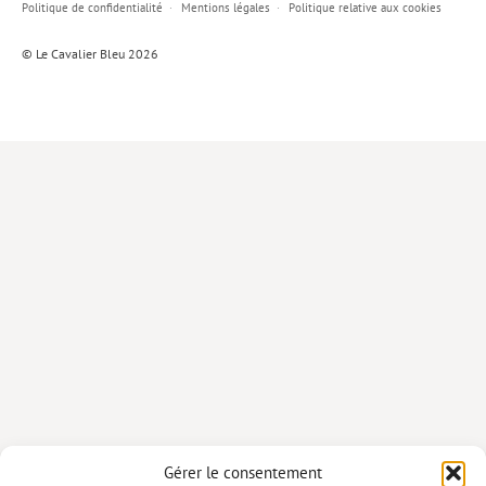
Politique de confidentialité
Mentions légales
Politique relative aux cookies
Lieux de…
© Le Cavalier Bleu 2026
MiMed
Mobilisations
MythO !
Actes de colloque
>> Cavalier poche <<
>> Livres numériques <<
AUTEURS
PARTENARIATS
CORPORATE
Idées reçues – Corporate
Gérer le consentement
Livres blancs