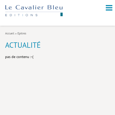
NOUVEAUTÉS / À PARAÎTRE
À PROPOS
Accueil
»
Epitres
CATALOGUE
ACTUALITÉ
Arts et culture
pas de contenu :-(
Économie et société
Géopolitique
Histoire
Nature et environnement
Religions
Santé et médecine
Sciences