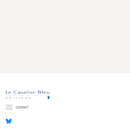
Livres poche
Index général des titres
>> Livres numériques <<
COLLECTIONS
Comment je suis devenu
Convergences
eDDen
Espèces
Figure[s] de…
Géopolitique de…
CONTACT
Idées Reçues
Libertés plurielles