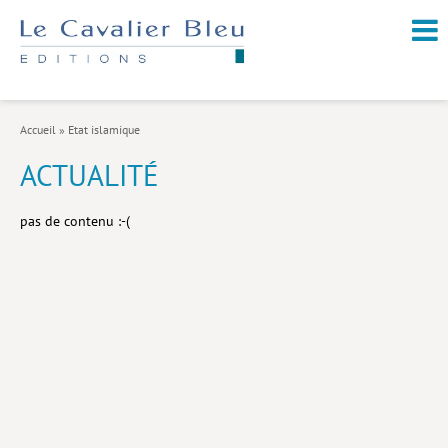
NOUVEAUTÉS / À PARAÎTRE
À PROPOS
Accueil
»
Etat islamique
CATALOGUE
ACTUALITÉ
Arts et culture
pas de contenu :-(
Économie et société
Géopolitique
Histoire
Nature et environnement
Religions
Santé et médecine
Sciences