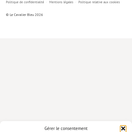
Politique de confidentialité
Mentions légales
Politique relative aux cookies
Lieux de…
© Le Cavalier Bleu 2026
MiMed
Mobilisations
MythO !
Actes de colloque
>> Cavalier poche <<
>> Livres numériques <<
AUTEURS
PARTENARIATS
CORPORATE
Idées reçues – Corporate
Gérer le consentement
Livres blancs