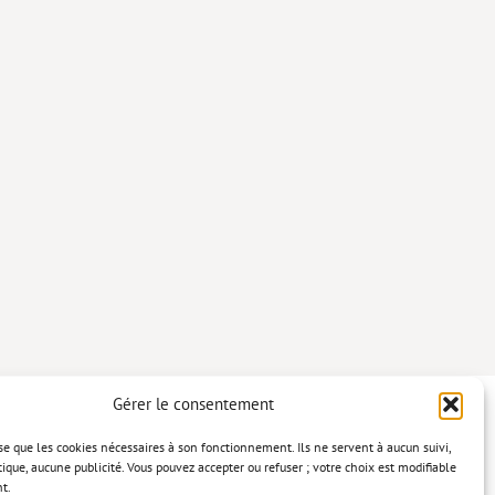
Gérer le consentement
lise que les cookies nécessaires à son fonctionnement. Ils ne servent à aucun suivi,
tique, aucune publicité. Vous pouvez accepter ou refuser ; votre choix est modifiable
t.
confidentialité
Mentions légales
Politique relative aux cookies