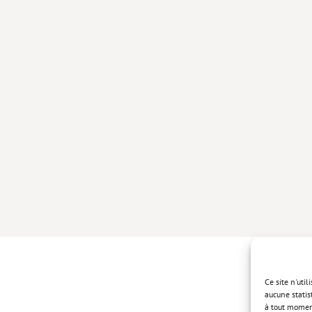
Ce site n'uti
aucune statis
à tout momen
Politique de 