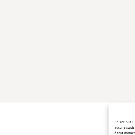
Ce site n'uti
aucune statis
à tout momen
Politique de 