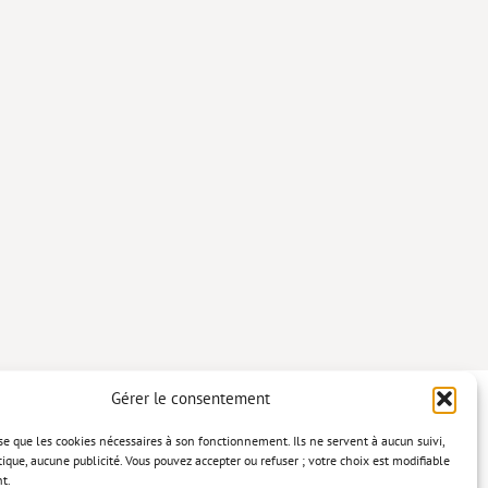
Gérer le consentement
lise que les cookies nécessaires à son fonctionnement. Ils ne servent à aucun suivi,
tique, aucune publicité. Vous pouvez accepter ou refuser ; votre choix est modifiable
t.
confidentialité
Mentions légales
Politique relative aux cookies