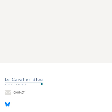
Livres poche
Index général des titres
>> Livres numériques <<
COLLECTIONS
Comment je suis devenu
Convergences
eDDen
Espèces
Figure[s] de…
Géopolitique de…
CONTACT
Idées Reçues
Libertés plurielles