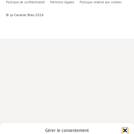
Politique de confidentialité
Mentions légales
Politique relative aux cookies
Lieux de…
© Le Cavalier Bleu 2026
MiMed
Mobilisations
MythO !
Actes de colloque
>> Cavalier poche <<
>> Livres numériques <<
AUTEURS
PARTENARIATS
CORPORATE
Idées reçues – Corporate
Gérer le consentement
Livres blancs