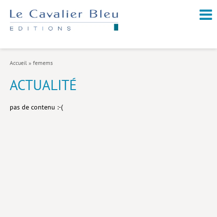
NOUVEAUTÉS / À PARAÎTRE
À PROPOS
Accueil
»
femems
CATALOGUE
ACTUALITÉ
Arts et culture
pas de contenu :-(
Économie et société
Géopolitique
Histoire
Nature et environnement
Religions
Santé et médecine
Sciences