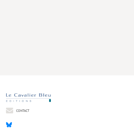
Livres poche
Index général des titres
>> Livres numériques <<
COLLECTIONS
Comment je suis devenu
Convergences
eDDen
Espèces
Figure[s] de…
Géopolitique de…
CONTACT
Idées Reçues
Libertés plurielles