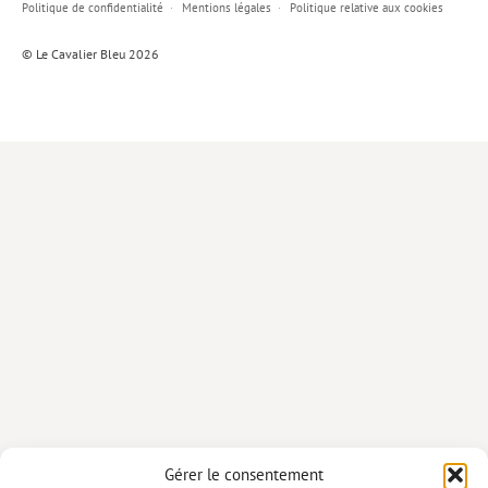
Politique de confidentialité
Mentions légales
Politique relative aux cookies
Lieux de…
© Le Cavalier Bleu 2026
MiMed
Mobilisations
MythO !
Actes de colloque
>> Cavalier poche <<
>> Livres numériques <<
AUTEURS
PARTENARIATS
CORPORATE
Idées reçues – Corporate
Gérer le consentement
Livres blancs