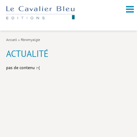
NOUVEAUTÉS / À PARAÎTRE
À PROPOS
Accueil
»
fibromyalgie
CATALOGUE
ACTUALITÉ
Arts et culture
pas de contenu :-(
Économie et société
Géopolitique
Histoire
Nature et environnement
Religions
Santé et médecine
Sciences