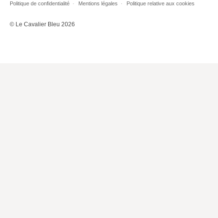
Politique de confidentialité
Mentions légales
Politique relative aux cookies
Lieux de…
© Le Cavalier Bleu 2026
MiMed
Mobilisations
MythO !
Actes de colloque
>> Cavalier poche <<
>> Livres numériques <<
AUTEURS
PARTENARIATS
CORPORATE
Idées reçues – Corporate
Livres blancs