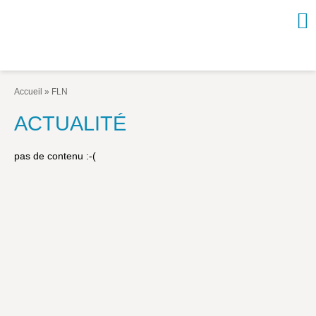
NOUVEAUTÉS / À PARAÎTRE
À PROPOS
Accueil
»
FLN
CATALOGUE
ACTUALITÉ
Arts et culture
pas de contenu :-(
Économie et société
Géopolitique
Histoire
Nature et environnement
Religions
Santé et médecine
Sciences