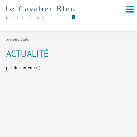
NOUVEAUTÉS / À PARAÎTRE
À PROPOS
Accueil
»
GAFA
CATALOGUE
ACTUALITÉ
Arts et culture
pas de contenu :-(
Économie et société
Géopolitique
Histoire
Nature et environnement
Religions
Santé et médecine
Sciences