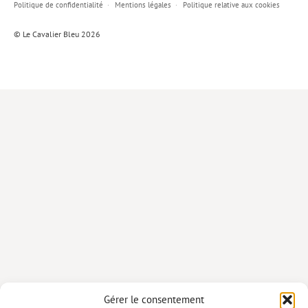
Politique de confidentialité
Mentions légales
Politique relative aux cookies
Lieux de…
© Le Cavalier Bleu 2026
MiMed
Mobilisations
MythO !
Actes de colloque
>> Cavalier poche <<
>> Livres numériques <<
AUTEURS
PARTENARIATS
CORPORATE
Idées reçues – Corporate
Gérer le consentement
Livres blancs