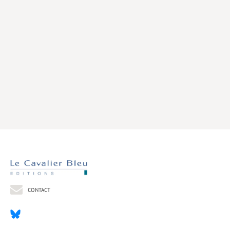
Livres poche
Index général des titres
>> Livres numériques <<
COLLECTIONS
Comment je suis devenu
Convergences
eDDen
Espèces
Figure[s] de…
Géopolitique de…
CONTACT
Idées Reçues
Libertés plurielles