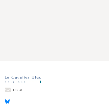
Livres poche
Index général des titres
>> Livres numériques <<
COLLECTIONS
Comment je suis devenu
Convergences
eDDen
Espèces
Figure[s] de…
Géopolitique de…
CONTACT
Idées Reçues
Libertés plurielles