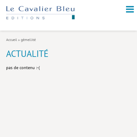
NOUVEAUTÉS / À PARAÎTRE
À PROPOS
Accueil
»
gémellité
CATALOGUE
ACTUALITÉ
Arts et culture
pas de contenu :-(
Économie et société
Géopolitique
Histoire
Nature et environnement
Religions
Santé et médecine
Sciences