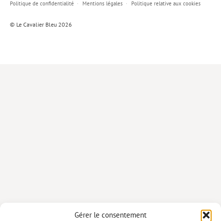
Politique de confidentialité
Mentions légales
Politique relative aux cookies
Lieux de…
© Le Cavalier Bleu 2026
MiMed
Mobilisations
MythO !
Actes de colloque
>> Cavalier poche <<
>> Livres numériques <<
AUTEURS
PARTENARIATS
CORPORATE
Idées reçues – Corporate
Gérer le consentement
Livres blancs