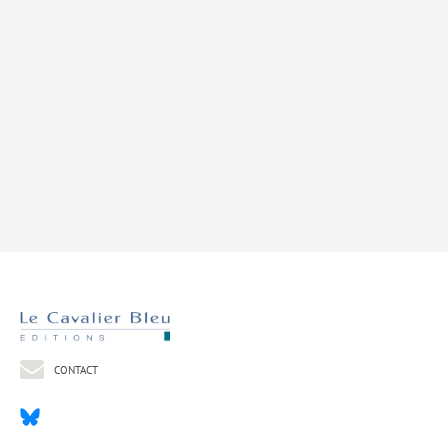
Livres poche
Index général des titres
>> Livres numériques <<
COLLECTIONS
Comment je suis devenu
Convergences
eDDen
Espèces
Figure[s] de…
Géopolitique de…
CONTACT
Idées Reçues
Libertés plurielles