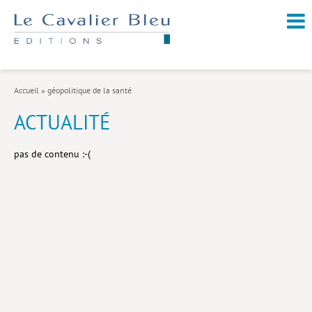
NOUVEAUTÉS / À PARAÎTRE
À PROPOS
Accueil
»
géopolitique de la santé
CATALOGUE
ACTUALITÉ
Arts et culture
pas de contenu :-(
Économie et société
Géopolitique
Histoire
Nature et environnement
Religions
Santé et médecine
Sciences