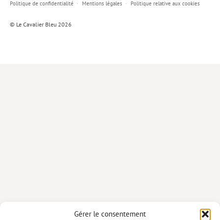
Politique de confidentialité
Mentions légales
Politique relative aux cookies
Lieux de…
© Le Cavalier Bleu 2026
MiMed
Mobilisations
MythO !
Actes de colloque
>> Cavalier poche <<
>> Livres numériques <<
AUTEURS
PARTENARIATS
CORPORATE
Idées reçues – Corporate
Gérer le consentement
Livres blancs