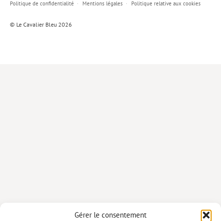
Politique de confidentialité
Mentions légales
Politique relative aux cookies
Lieux de…
© Le Cavalier Bleu 2026
MiMed
Mobilisations
MythO !
Actes de colloque
>> Cavalier poche <<
>> Livres numériques <<
AUTEURS
PARTENARIATS
CORPORATE
Idées reçues – Corporate
Gérer le consentement
Livres blancs