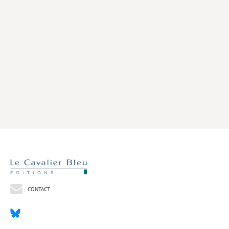
Livres poche
Index général des titres
>> Livres numériques <<
COLLECTIONS
Comment je suis devenu
Convergences
eDDen
Espèces
Figure[s] de…
Géopolitique de…
CONTACT
Idées Reçues
Libertés plurielles