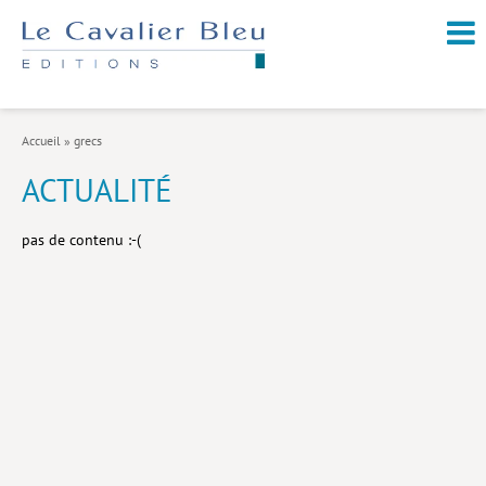
NOUVEAUTÉS / À PARAÎTRE
À PROPOS
Accueil
»
grecs
CATALOGUE
ACTUALITÉ
Arts et culture
pas de contenu :-(
Économie et société
Géopolitique
Histoire
Nature et environnement
Religions
Santé et médecine
Sciences