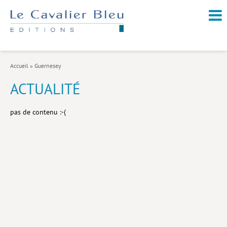
NOUVEAUTÉS / À PARAÎTRE
À PROPOS
Accueil
»
Guernesey
CATALOGUE
ACTUALITÉ
Arts et culture
pas de contenu :-(
Économie et société
Géopolitique
Histoire
Nature et environnement
Religions
Santé et médecine
Sciences