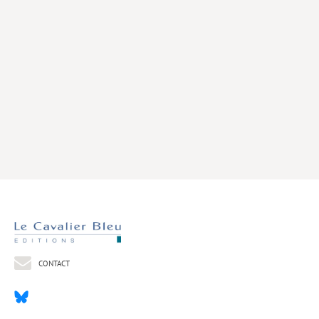
Livres poche
Index général des titres
>> Livres numériques <<
COLLECTIONS
Comment je suis devenu
Convergences
eDDen
Espèces
Figure[s] de…
Géopolitique de…
CONTACT
Idées Reçues
Libertés plurielles