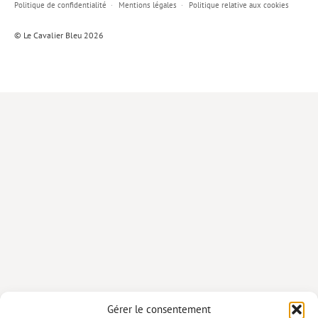
Politique de confidentialité
Mentions légales
Politique relative aux cookies
Lieux de…
© Le Cavalier Bleu 2026
MiMed
Mobilisations
MythO !
Actes de colloque
>> Cavalier poche <<
>> Livres numériques <<
AUTEURS
PARTENARIATS
CORPORATE
Idées reçues – Corporate
Gérer le consentement
Livres blancs