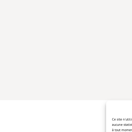
Ce site n'uti
aucune statis
à tout momen
Politique de 