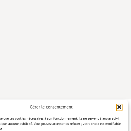
Gérer le consentement
lise que les cookies nécessaires à son fonctionnement. Ils ne servent à aucun suivi,
tique, aucune publicité. Vous pouvez accepter ou refuser ; votre choix est modifiable
t.
confidentialité
Mentions légales
Politique relative aux cookies