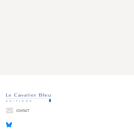
Livres poche
Index général des titres
>> Livres numériques <<
COLLECTIONS
Comment je suis devenu
Convergences
eDDen
Espèces
Figure[s] de…
Géopolitique de…
CONTACT
Idées Reçues
Libertés plurielles