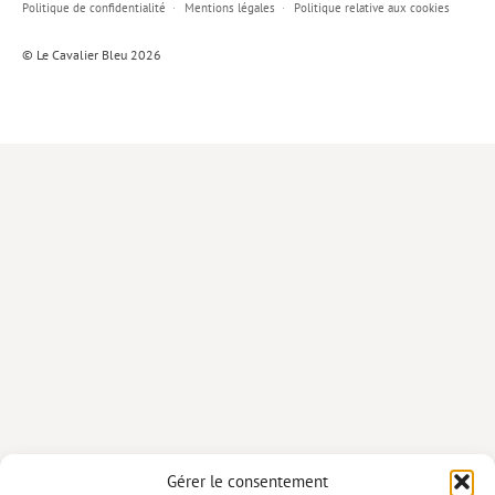
Politique de confidentialité
Mentions légales
Politique relative aux cookies
Lieux de…
© Le Cavalier Bleu 2026
MiMed
Mobilisations
MythO !
Actes de colloque
>> Cavalier poche <<
>> Livres numériques <<
AUTEURS
PARTENARIATS
CORPORATE
Idées reçues – Corporate
Gérer le consentement
Livres blancs