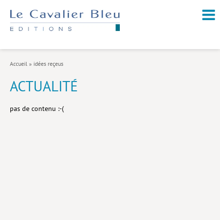
NOUVEAUTÉS / À PARAÎTRE
À PROPOS
Accueil
»
idées reçeus
CATALOGUE
ACTUALITÉ
Arts et culture
pas de contenu :-(
Économie et société
Géopolitique
Histoire
Nature et environnement
Religions
Santé et médecine
Sciences