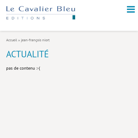
NOUVEAUTÉS / À PARAÎTRE
À PROPOS
Accueil
»
jean-françois niort
CATALOGUE
ACTUALITÉ
Arts et culture
pas de contenu :-(
Économie et société
Géopolitique
Histoire
Nature et environnement
Religions
Santé et médecine
Sciences