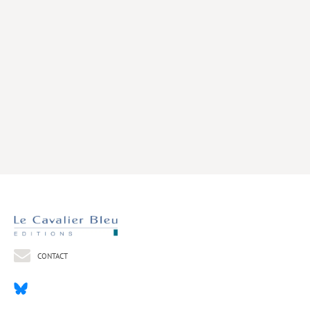
Livres poche
Index général des titres
>> Livres numériques <<
COLLECTIONS
Comment je suis devenu
Convergences
eDDen
Espèces
Figure[s] de…
Géopolitique de…
CONTACT
Idées Reçues
Libertés plurielles