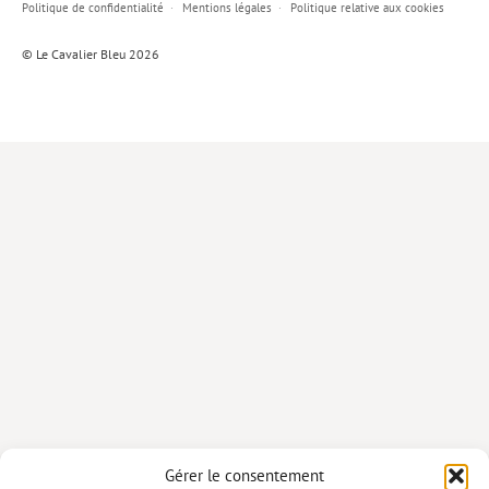
Politique de confidentialité
Mentions légales
Politique relative aux cookies
Lieux de…
© Le Cavalier Bleu 2026
MiMed
Mobilisations
MythO !
Actes de colloque
>> Cavalier poche <<
>> Livres numériques <<
AUTEURS
PARTENARIATS
CORPORATE
Idées reçues – Corporate
Gérer le consentement
Livres blancs