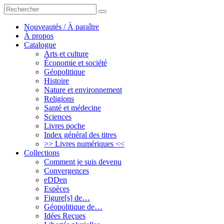
Rechercher
rechercher
un
livre,
Nouveautés / À paraître
un
À propos
auteur
Catalogue
Arts et culture
Économie et société
Géopolitique
Histoire
Nature et environnement
Religions
Santé et médecine
Sciences
Livres poche
Index général des titres
>> Livres numériques <<
Collections
Comment je suis devenu
Convergences
eDDen
Espèces
Figure[s] de…
Géopolitique de…
Idées Reçues