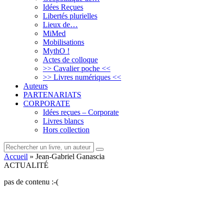
Idées Reçues
Libertés plurielles
Lieux de…
MiMed
Mobilisations
MythO !
Actes de colloque
>> Cavalier poche <<
>> Livres numériques <<
Auteurs
PARTENARIATS
CORPORATE
Idées reçues – Corporate
Livres blancs
Hors collection
Rechercher
rechercher
un
Accueil
»
Jean-Gabriel Ganascia
livre,
ACTUALITÉ
un
auteur
pas de contenu :-(