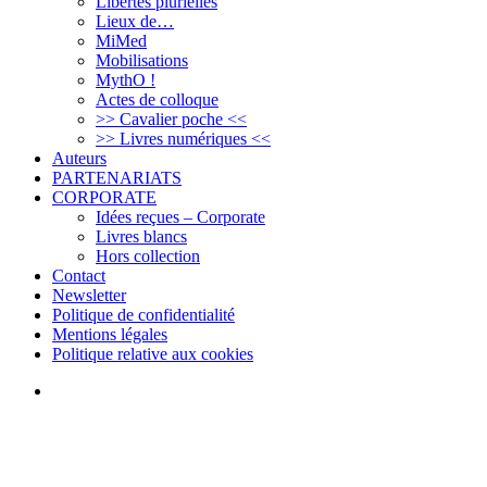
Libertés plurielles
Lieux de…
MiMed
Mobilisations
MythO !
Actes de colloque
>> Cavalier poche <<
>> Livres numériques <<
Auteurs
PARTENARIATS
CORPORATE
Idées reçues – Corporate
Livres blancs
Hors collection
Contact
Newsletter
Politique de confidentialité
Mentions légales
Politique relative aux cookies
Bluesky