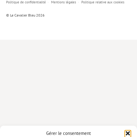
Politique de confidentialité
Mentions légales
Politique relative aux cookies
Lieux de…
© Le Cavalier Bleu 2026
MiMed
Mobilisations
MythO !
Actes de colloque
>> Cavalier poche <<
>> Livres numériques <<
AUTEURS
PARTENARIATS
CORPORATE
Idées reçues – Corporate
Gérer le consentement
Livres blancs