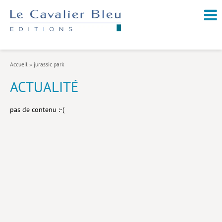
NOUVEAUTÉS / À PARAÎTRE
À PROPOS
Accueil
»
jurassic park
CATALOGUE
ACTUALITÉ
Arts et culture
pas de contenu :-(
Économie et société
Géopolitique
Histoire
Nature et environnement
Religions
Santé et médecine
Sciences