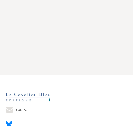
Livres poche
Index général des titres
>> Livres numériques <<
COLLECTIONS
Comment je suis devenu
Convergences
eDDen
Espèces
Figure[s] de…
Géopolitique de…
CONTACT
Idées Reçues
Libertés plurielles