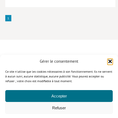
1
Gérer le consentement
CONTACT
Ce site n'utilise que les cookies nécessaires à son fonctionnement. Ils ne servent
à aucun suivi, aucune statistique, aucune publicité. Vous pouvez accepter ou
refuser ; votre choix est modifiable à tout moment.
Politique de confidentialité
Mentions légales
Politique relative aux cookies
Accepter
© Le Cavalier Bleu 2026
Refuser