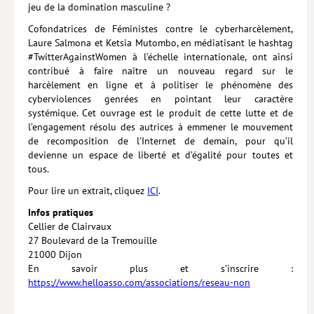
jeu de la domination masculine ?
Hors collection
Cofondatrices de Féministes contre le cyber­harcèlement,
Laure Salmona et Ketsia Mutombo, en médiatisant le hashtag
CONTACT
#TwitterAgainstWomen à l’échelle internationale, ont ainsi
contribué à faire naître un nouveau regard sur le
NEWSLETTER
harcèlement en ligne et à politiser le phénomène des
POLITIQUE DE CONFIDENTIALITÉ
cyberviolences genrées en pointant leur caractère
systémique. Cet ouvrage est le produit de cette lutte et de
MENTIONS LÉGALES
l’engagement résolu des autrices à emmener le mouvement
de recomposition de l’Internet de demain, pour qu’il
POLITIQUE RELATIVE AUX COOKIES
devienne un espace de liberté et d’égalité pour toutes et
tous.
Pour lire un extrait, cliquez
ICI
.
Infos pratiques
Cellier de Clairvaux
27 Boulevard de la Tremouille
21000 Dijon
En savoir plus et s’inscrire :
https://www.helloasso.com/associations/reseau-non