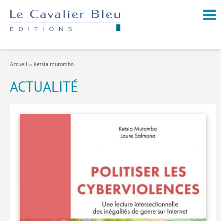
NOUVEAUTÉS / À PARAÎTRE
À PROPOS
Accueil
»
ketsia mutombo
CATALOGUE
ACTUALITÉ
Arts et culture
Économie et société
Géopolitique
Histoire
Nature et environnement
Religions
Santé et médecine
Sciences