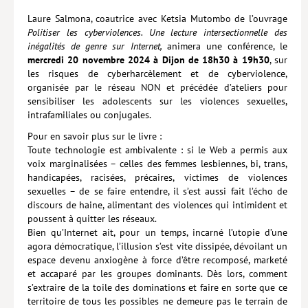
Laure Salmona, coautrice avec Ketsia Mutombo de l’ouvrage
Lieux de…
Politiser les cyberviolences. Une lecture intersectionnelle des
inégalités de genre sur Internet,
animera une conférence, le
MiMed
mercredi 20 novembre 2024 à Dijon de 18h30 à 19h30
, sur
les risques de cyberharcèlement et de cyberviolence,
Mobilisations
organisée par le réseau NON et précédée d’ateliers pour
MythO !
sensibiliser les adolescents sur les violences sexuelles,
intrafamiliales ou conjugales.
Actes de colloque
Pour en savoir plus sur le livre :
Toute technologie est ambivalente : si le Web a permis aux
>> Cavalier poche <<
voix marginalisées – celles des femmes lesbiennes, bi, trans,
>> Livres numériques <<
handicapées, racisées, précaires, victimes de violences
sexuelles – de se faire entendre, il s’est aussi fait l’écho de
AUTEURS
discours de haine, alimentant des violences qui intimident et
poussent à quitter les réseaux.
PARTENARIATS
Bien qu’Internet ait, pour un temps, incarné l’utopie d’une
agora démocratique, l’illusion s’est vite dissipée, dévoilant un
CORPORATE
espace devenu anxiogène à force d’être recomposé, marketé
et accaparé par les groupes dominants. Dès lors, comment
Idées reçues – Corporate
s’extraire de la toile des dominations et faire en sorte que ce
territoire de tous les possibles ne demeure pas le terrain de
Livres blancs