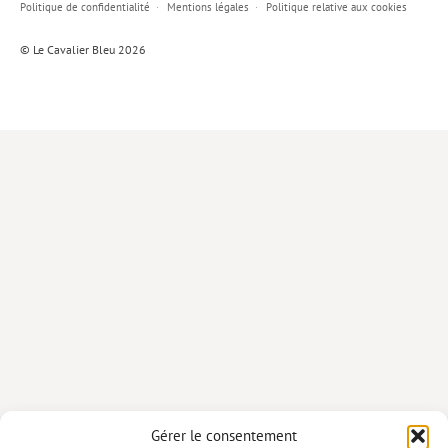
Politique de confidentialité
Mentions légales
Politique relative aux cookies
Lieux de…
© Le Cavalier Bleu 2026
MiMed
Mobilisations
MythO !
Actes de colloque
>> Cavalier poche <<
>> Livres numériques <<
AUTEURS
PARTENARIATS
CORPORATE
Idées reçues – Corporate
Gérer le consentement
Livres blancs