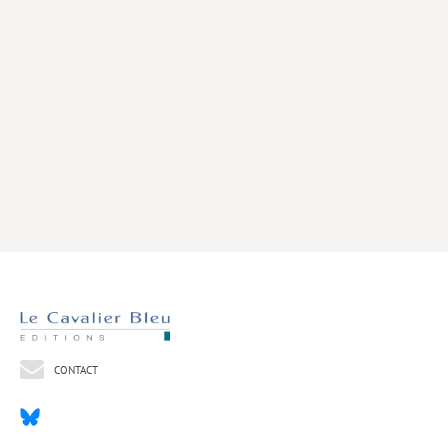
Livres poche
Index général des titres
>> Livres numériques <<
COLLECTIONS
Comment je suis devenu
Convergences
eDDen
Espèces
Figure[s] de…
Géopolitique de…
CONTACT
Idées Reçues
Libertés plurielles