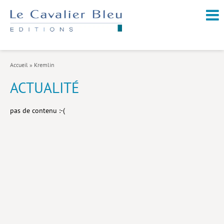
NOUVEAUTÉS / À PARAÎTRE
À PROPOS
Accueil
»
Kremlin
CATALOGUE
ACTUALITÉ
Arts et culture
pas de contenu :-(
Économie et société
Géopolitique
Histoire
Nature et environnement
Religions
Santé et médecine
Sciences