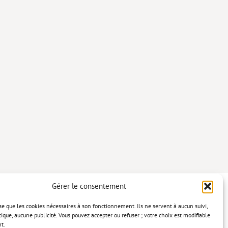
Gérer le consentement
lise que les cookies nécessaires à son fonctionnement. Ils ne servent à aucun suivi,
tique, aucune publicité. Vous pouvez accepter ou refuser ; votre choix est modifiable
t.
confidentialité
Mentions légales
Politique relative aux cookies