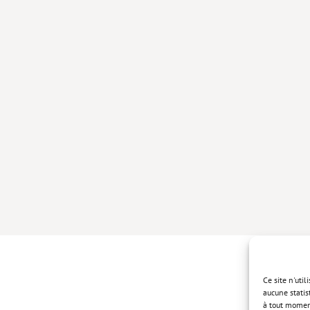
Ce site n'uti
aucune statis
à tout momen
Politique de 