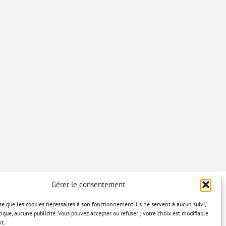
Gérer le consentement
lise que les cookies nécessaires à son fonctionnement. Ils ne servent à aucun suivi,
tique, aucune publicité. Vous pouvez accepter ou refuser ; votre choix est modifiable
t.
confidentialité
Mentions légales
Politique relative aux cookies