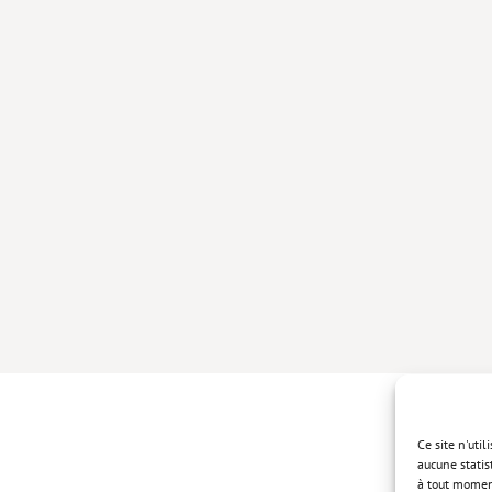
Ce site n'uti
aucune statis
à tout momen
Politique de 