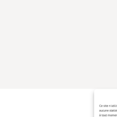
Ce site n'uti
aucune statis
à tout momen
Politique de 