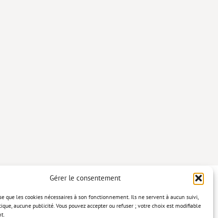
Gérer le consentement
lise que les cookies nécessaires à son fonctionnement. Ils ne servent à aucun suivi,
tique, aucune publicité. Vous pouvez accepter ou refuser ; votre choix est modifiable
t.
confidentialité
Mentions légales
Politique relative aux cookies