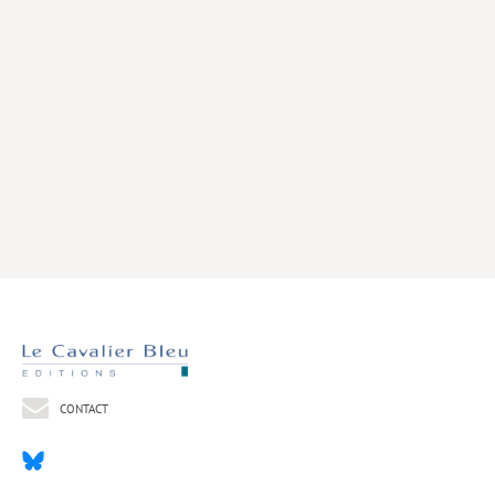
Livres poche
Index général des titres
>> Livres numériques <<
COLLECTIONS
Comment je suis devenu
Convergences
eDDen
Espèces
Figure[s] de…
Géopolitique de…
CONTACT
Idées Reçues
Libertés plurielles