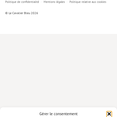
Politique de confidentialité
Mentions légales
Politique relative aux cookies
Lieux de…
© Le Cavalier Bleu 2026
MiMed
Mobilisations
MythO !
Actes de colloque
>> Cavalier poche <<
>> Livres numériques <<
AUTEURS
PARTENARIATS
CORPORATE
Idées reçues – Corporate
Gérer le consentement
Livres blancs