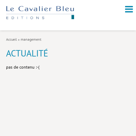
NOUVEAUTÉS / À PARAÎTRE
À PROPOS
Accueil
»
management
CATALOGUE
ACTUALITÉ
Arts et culture
pas de contenu :-(
Économie et société
Géopolitique
Histoire
Nature et environnement
Religions
Santé et médecine
Sciences