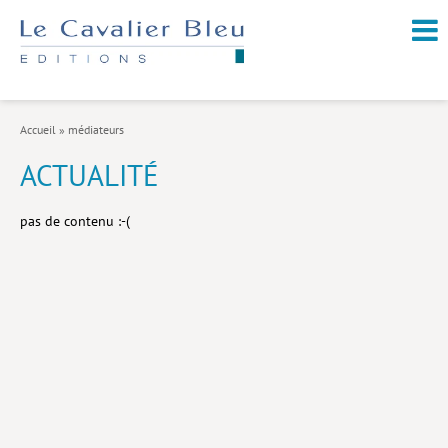
NOUVEAUTÉS / À PARAÎTRE
À PROPOS
Accueil
»
médiateurs
CATALOGUE
ACTUALITÉ
Arts et culture
pas de contenu :-(
Économie et société
Géopolitique
Histoire
Nature et environnement
Religions
Santé et médecine
Sciences