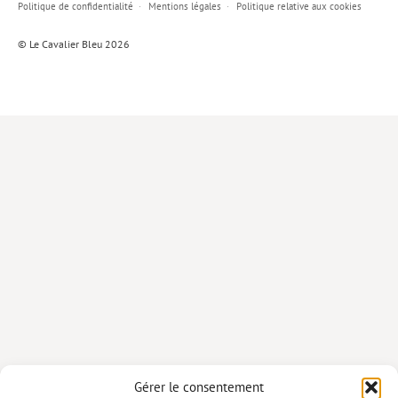
Politique de confidentialité
Mentions légales
Politique relative aux cookies
Lieux de…
© Le Cavalier Bleu 2026
MiMed
Mobilisations
MythO !
Actes de colloque
>> Cavalier poche <<
>> Livres numériques <<
AUTEURS
PARTENARIATS
CORPORATE
Idées reçues – Corporate
Gérer le consentement
Livres blancs