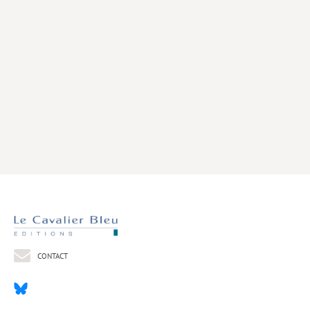
Livres poche
Index général des titres
>> Livres numériques <<
COLLECTIONS
Comment je suis devenu
Convergences
eDDen
Espèces
Figure[s] de…
Géopolitique de…
CONTACT
Idées Reçues
Libertés plurielles