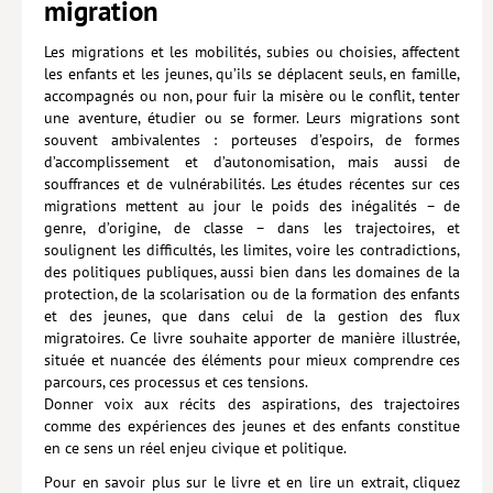
migration
Lieux de…
Les migrations et les mobilités, subies ou choisies, affectent
les enfants et les jeunes, qu’ils se déplacent seuls, en famille,
MiMed
accompagnés ou non, pour fuir la misère ou le conflit, tenter
une aventure, étudier ou se former. Leurs migrations sont
Mobilisations
souvent ambivalentes : porteuses d’espoirs, de formes
MythO !
d’accomplissement et d’autonomisation, mais aussi de
souffrances et de vulnérabilités. Les études récentes sur ces
Actes de colloque
migrations mettent au jour le poids des inégalités – de
genre, d’origine, de classe – dans les trajectoires, et
>> Cavalier poche <<
soulignent les difficultés, les limites, voire les contradictions,
des politiques publiques, aussi bien dans les domaines de la
>> Livres numériques <<
protection, de la scolarisation ou de la formation des enfants
et des jeunes, que dans celui de la gestion des flux
AUTEURS
migratoires. Ce livre souhaite apporter de manière illustrée,
située et nuancée des éléments pour mieux comprendre ces
PARTENARIATS
parcours, ces processus et ces tensions.
CORPORATE
Donner voix aux récits des aspirations, des trajectoires
comme des expériences des jeunes et des enfants constitue
Idées reçues – Corporate
en ce sens un réel enjeu civique et politique.
Pour en savoir plus sur le livre et en lire un extrait, cliquez
Livres blancs