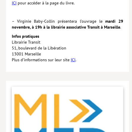
ICI
pour accéder à la page du livre.
Hors collection
CONTACT
– Virginie Baby-Collin présentera l’ouvrage le
mardi 29
novembre, à 19h à la librairie associative Transit à Marseille
.
NEWSLETTER
Infos pratiques
POLITIQUE DE CONFIDENTIALITÉ
Librairie Transit
51, boulevard de la Libération
MENTIONS LÉGALES
13001 Marseille
Plus d’informations sur leur site
ICI
.
POLITIQUE RELATIVE AUX COOKIES