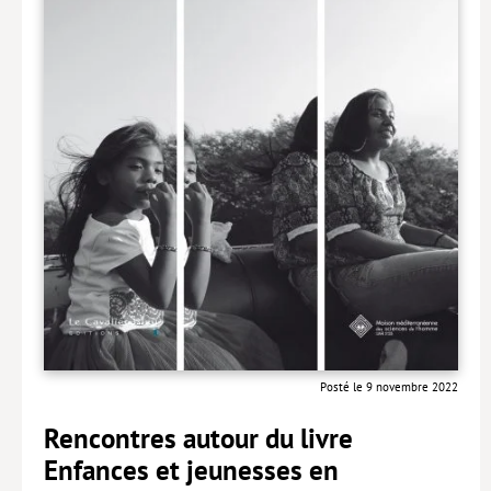
Livres poche
Index général des titres
>> Livres numériques <<
COLLECTIONS
Comment je suis devenu
Convergences
eDDen
Espèces
Figure[s] de…
Posté le 9 novembre 2022
Géopolitique de…
Rencontres autour du livre
Idées Reçues
Enfances et jeunesses en
Libertés plurielles