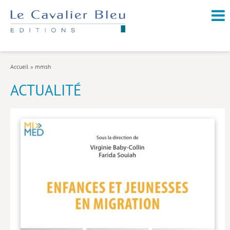
NOUVEAUTÉS / À PARAÎTRE
À PROPOS
Accueil
»
mmsh
CATALOGUE
ACTUALITÉ
Arts et culture
Économie et société
Géopolitique
Histoire
Nature et environnement
Religions
Santé et médecine
Sciences