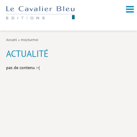
NOUVEAUTÉS / À PARAÎTRE
À PROPOS
Accueil
»
moi/surmoi
CATALOGUE
ACTUALITÉ
Arts et culture
pas de contenu :-(
Économie et société
Géopolitique
Histoire
Nature et environnement
Religions
Santé et médecine
Sciences