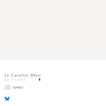
Livres poche
Index général des titres
>> Livres numériques <<
COLLECTIONS
Comment je suis devenu
Convergences
eDDen
Espèces
Figure[s] de…
Géopolitique de…
CONTACT
Idées Reçues
Libertés plurielles