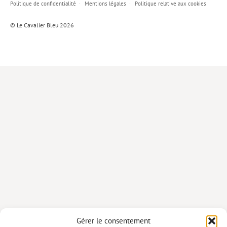
Politique de confidentialité
Mentions légales
Politique relative aux cookies
Lieux de…
© Le Cavalier Bleu 2026
MiMed
Mobilisations
MythO !
Actes de colloque
>> Cavalier poche <<
>> Livres numériques <<
AUTEURS
PARTENARIATS
CORPORATE
Idées reçues – Corporate
Gérer le consentement
Livres blancs